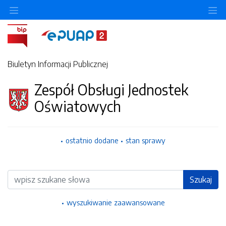
Ukryj/pokaż menu przedmiotowe
Uk
Biuletyn Informacji Publicznej
Zespół Obsługi Jednostek
Oświatowych
ostatnio dodane
stan sprawy
Wyszukiwarka
Szukaj
wyszukiwanie zaawansowane